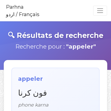
Parhna
اردو / Français
🔍 Résultats de recherche
Recherche pour :
"appeler"
appeler
فون کرنا
phone karna