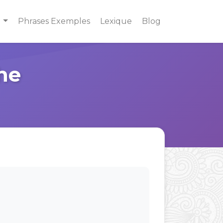
s
Phrases Exemples
Lexique
Blog
he